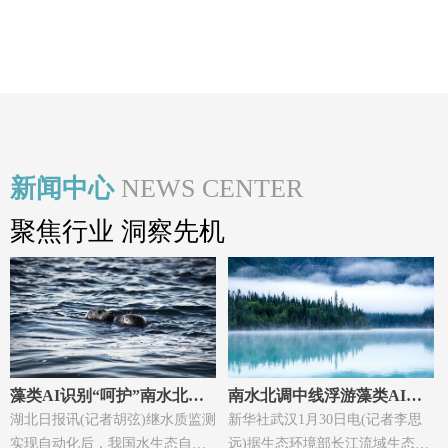
新闻中心
NEWS CENTER
聚焦行业 洞察先机
藻类AI识别“呵护”南水北调
南水北调中线浮游藻类AI识
水健康
湖北日报讯(记者胡弦)继水质监测
别研究取得突破
新华社武汉1月30日电(记者李思
实现自动化后，我国水生态自动
远)据生态环境部长江流域生态环