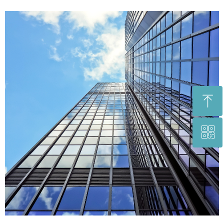
ꁸ
ꀥ
回到顶部
微信二维码