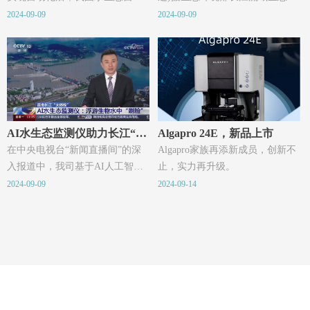
化监测取得新突破。
境监督管理局通报，经过三年攻
2024-09-09
2024-09-09
关由其下属监测科研中心牵头承
担的南水北调中线浮游藻类A1识
别研究取得突破，开发研制的智
能设备在多通路藻类样本进样、
聚焦、拍摄、识别及计数等方面
突破性实现了自动化，能在无人
值守条件下实现藻类的种类、比
AI水生态监测仪助力长江“大
Algapro 24E，新品上市
例、藻密度等多指标的自动分析
体检”
在中央电视台“新闻直播间”的深
Algapro家族再添新成员，创新不
输出。
入报道中，我司基于AI人工智能
止，实力再升级。
技术生产的Algapro22L浮游藻类
2024-09-09
2024-09-14
在线智能监测系统和Algapro20S
浮游生物智能监测系统，已经在
长江“大体检”中展现了其强大的
实力。